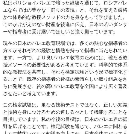
私はボリショイバレエで培った経験を通じて、ロシアバレ
エならではの豊かな「踊りの表現」と、それを支える厳格
かつ体系的な教授メソッドの力を身をもって学びました。
このかけがえのない財産を後進に伝え、日本の若いダンサ
ーや指導者に受け継いでほしいと強く願っています。
現在の日本のバレエ教育現場では、多くの熱心な指導者の
方々がそれぞれの経験と情熱を持って指導に当たられてい
ます。一方で、より良いバレエ教育のためには、確たる教
授メソードの必要性があると考えています。科学的で体系
的な教授法を共有し、それを検定試験という形で標準化す
ることで、既存の指導者の皆様の素晴らしい取り組みをさ
らに発展させ、質の高いバレエ教育を全国により広く普及
させたいと考えています。
この検定試験は、単なる技術テストではなく、正しい知識
と技術を身につけるための道しるべとして機能することを
目指しています。私の今後の目標は、日本のバレエ界の裾
野を広げることです。検定試験を通じて、バレエに関わる
人々の技術レベルと知識を向上させ、日本全体のバレエ人