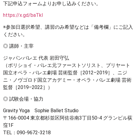
下記申込フォームよりお申し込みください。
https://x.gd/baTkl
※参加日選択希望、講習のみ希望などは「備考欄」にご記入
ください。
◎ 講師・主宰
ジャパンバレエ 代表 岩田守弘
（ボリショイ・バレエ元ファーストソリスト、ブリヤート
国立オペラ・バレエ劇場 芸術監督［2012–2019］、ニジ
ニ・ノヴゴロド国立アカデミー・オペラ・バレエ劇場 芸術
監督［2019–2022］）
◎ 試験会場・協力
Gravity Yoga Sophie Ballet Studio
〒166-0004 東京都杉並区阿佐谷南3丁目50-4 グランビル荻
窪1F
TEL：090-9672-3218