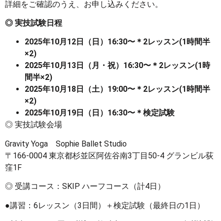
詳細をご確認のうえ、お申し込みください。
◎
実技試験日程
2025
年
10
月
12
日（日）
16:30
〜＊
2
レッスン
(1
時間半
×2)
2025
年
10
月
13
日（月・祝）
16:30
〜＊
2
レッスン
(1
時
間半
×2)
2025
年
10
月
18
日（土）
19:00
〜＊
2
レッスン
(1
時間半
×2)
2025
年
10
月
19
日（日）
16:30
〜＊検定試験
◎ 実技試験会場
Gravity Yoga Sophie Ballet Studio
〒166-0004 東京都杉並区阿佐谷南3丁目50-4 グランビル荻
窪1F
◎ 受講コース：SKIP ハーフコース（計4日）
●講習：6レッスン（3日間）＋検定試験（最終日の1日）